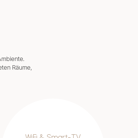
Ambiente.
teten Räume,
WiFi & Smart-TV