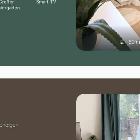
Großer
Smart-TV
tergarten
60 m
bendigen