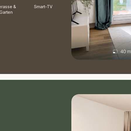
erasse &
Smart-TV
Garten
40 m