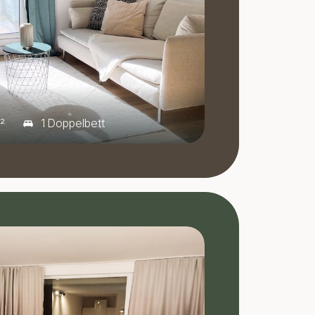
1 Doppelbett
²