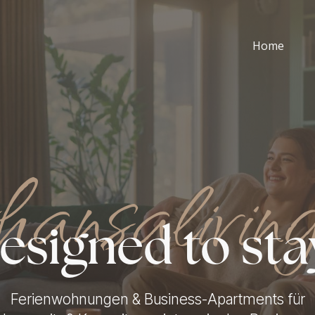
Home
hansalivin
esigned to sta
Ferienwohnungen & Business-Apartments für