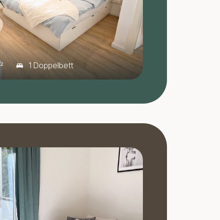
1 Doppelbett
²