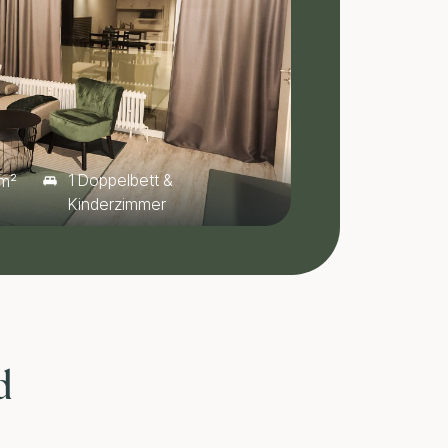
1 Doppelbett &
m²
Kinderzimmer
d