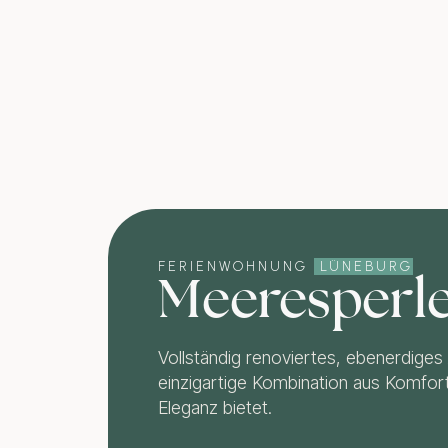
FERIENWOHNUNG
LÜNEBURG
Meeresperl
Vollständig renoviertes, ebenerdiges
einzigartige Kombination aus Komfor
Eleganz bietet.